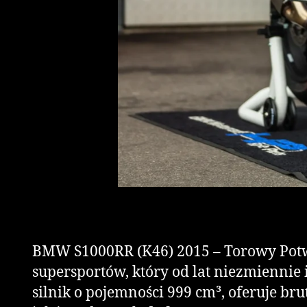
BMW S1000RR (K46) 2015 – Torowy Potw
supersportów, który od lat niezmienni
silnik o pojemności 999 cm³, oferuje br