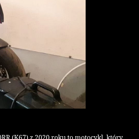
R (K67) z 2020 roku to motocykl, który