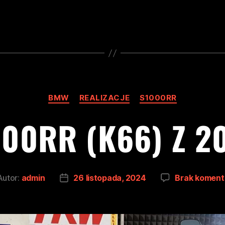
BMW
REALIZACJE
S1000RR
00RR (K66) Z 2
Autor:
admin
26 listopada, 2024
Brak koment