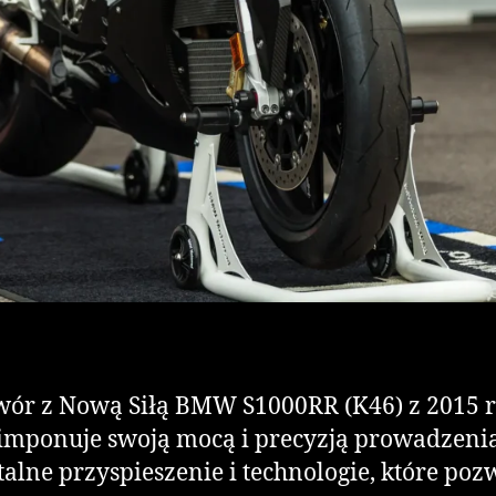
ór z Nową Siłą BMW S1000RR (K46) z 2015 ro
e imponuje swoją mocą i precyzją prowadzen
utalne przyspieszenie i technologie, które p