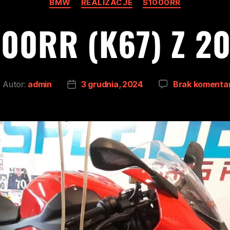
BMW
REALIZACJE
S1000RR
00RR (K67) Z 2
Autor:
admin
3 grudnia, 2024
Brak komenta