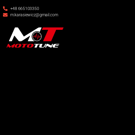
+48 665103350
m.karasiewicz@gmail.com