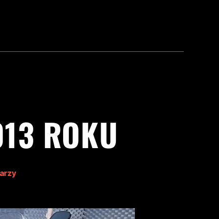
013 ROKU
arzy