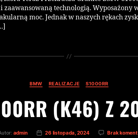
i zaawansowaną technologią. Wyposażony w 
ktakularną moc. Jednak w naszych rękach zys
…]
BMW
REALIZACJE
S1000RR
00RR (K46) Z 2
Autor:
admin
26 listopada, 2024
Brak koment