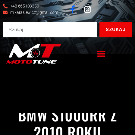
+48 665103350
m.karasiewicz@gmail.com
BMW
REALIZACJE
S1000RR
BMW S1000RR Z
2010 ROKU