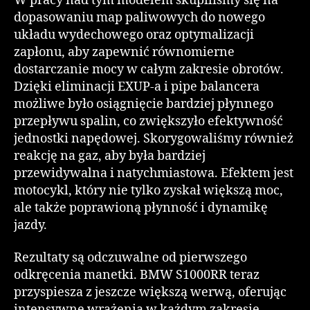
W pracy nad tym modelem skupiliśmy się na
dopasowaniu map paliwowych do nowego
układu wydechowego oraz optymalizacji
zapłonu, aby zapewnić równomierne
dostarczanie mocy w całym zakresie obrotów.
Dzięki eliminacji EXUP-a i pipe balancera
możliwe było osiągnięcie bardziej płynnego
przepływu spalin, co zwiększyło efektywność
jednostki napędowej. Skorygowaliśmy również
reakcję na gaz, aby była bardziej
przewidywalna i natychmiastowa. Efektem jest
motocykl, który nie tylko zyskał większą moc,
ale także poprawioną płynność i dynamikę
jazdy.
Rezultaty są odczuwalne od pierwszego
odkręcenia manetki. BMW S1000RR teraz
przyspiesza z jeszcze większą werwą, oferując
intensywne wrażenia w każdym zakresie