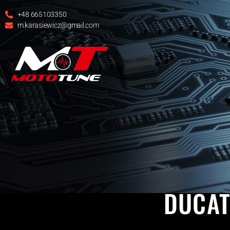
+48 665103350
m.karasiewicz@gmail.com
9
DUCAT