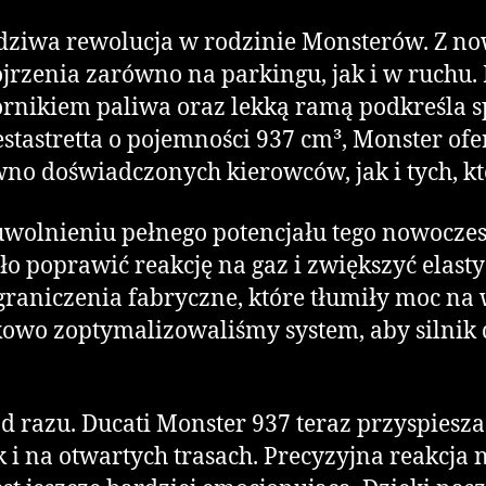
awdziwa rewolucja w rodzinie Monsterów. Z 
ojrzenia zarówno na parkingu, jak i w ruchu. 
nikiem paliwa oraz lekką ramą podkreśla sp
astretta o pojemności 937 cm³, Monster oferu
no doświadczonych kierowców, jak i tych, kt
 uwolnieniu pełnego potencjału tego nowocze
o poprawić reakcję na gaz i zwiększyć elast
aniczenia fabryczne, które tłumiły moc na 
kowo zoptymalizowaliśmy system, aby silnik 
d razu. Ducati Monster 937 teraz przyspiesza 
k i na otwartych trasach. Precyzyjna reakcja