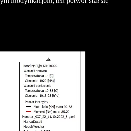
zym modyfikacjom, ten potwór stał się