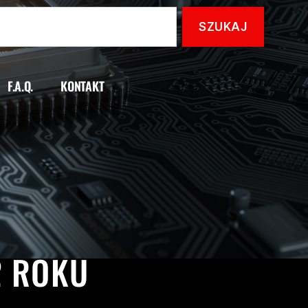
F.A.Q.
KONTAKT
JE
2 ROKU