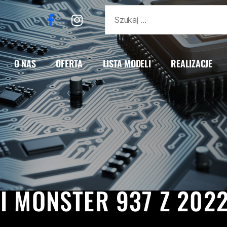
O NAS
OFERTA
LISTA MODELI
REALIZACJE
37
DUCATI
MONSTER
MONSTER 937
REALIZAC
I MONSTER 937 Z 202