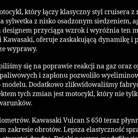
otocykl, który łączy klasyczny styl cruisera
na sylwetka z nisko osadzonym siedzeniem,
 designem przyciąga wzrok i wyróżnia ten mo
 Kawasaki, oferuje zaskakującą dynamikę i p
sze wyprawy.
liśmy się na poprawie reakcji na gaz oraz 
paliwowych i zapłonu pozwoliło wyeliminow
tego modelu. Dodatkowo zlikwidowaliśmy fabry
ektem tych zmian jest motocykl, który nie tylk
 warunków.
ilometrów. Kawasaki Vulcan S 650 teraz płyn
zakresie obrotów. Lepsza elastyczność sprawi