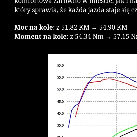
komfortowa zarówno w mieście, jak i na
który sprawia, że każda jazda staje się 
Moc na kole
: z 51.82 KM → 54.90 KM
Moment na kole
: z 54.34 Nm → 57.15 