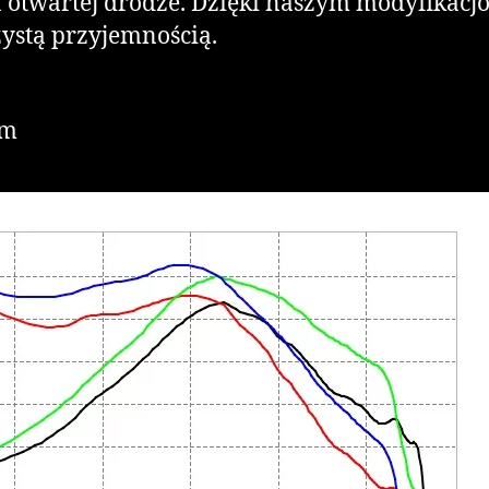
 otwartej drodze. Dzięki naszym modyfikacjo
czystą przyjemnością.
Nm