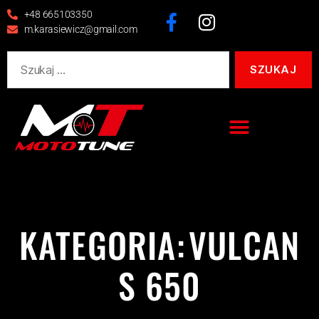
+48 665103350
m.karasiewicz@gmail.com
KATEGORIA:
VULCAN
S 650