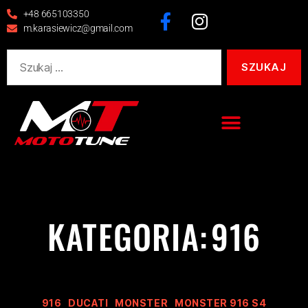
+48 665103350
m.karasiewicz@gmail.com
KATEGORIA:
916
916
DUCATI
MONSTER
MONSTER 916 S4