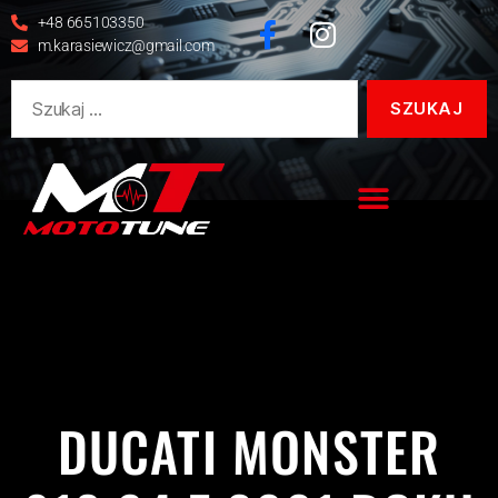
+48 665103350
m.karasiewicz@gmail.com
916
DUCATI
MONSTER
MONSTER 916 S4
REALIZACJE
S4
DUCATI MONSTER