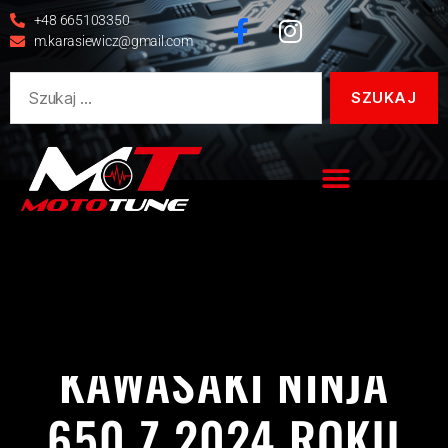
+48 665103350
m.karasiewicz@gmail.com
KAWASAKI
NINJA
NINJA 650
REALIZACJE
KAWASAKI NINJA
650 Z 2024 ROKU