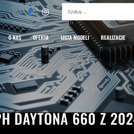
O NAS
OFERTA
LISTA MODELI
REALIZACJE
DAYTONA
DAYTONA 660
REALIZACJE
TRIUMPH
H DAYTONA 660 Z 20