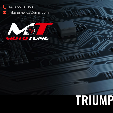
+48 665103350
m.karasiewicz@gmail.com
TRIUMP