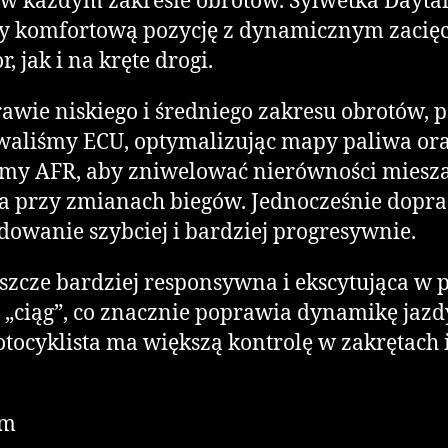
w każdym zakresie obrotów. Sylwetka Daytan
zy komfortową pozycję z dynamicznym zacię
, jak i na kręte drogi.
prawie niskiego i średniego zakresu obrotów,
waliśmy ECU, optymalizując mapy paliwa ora
liśmy AFR, aby zniwelować nierówności miesza
ia przy zmianach biegów. Jednocześnie dopra
dowanie szybciej i bardziej progresywnie.
ę jeszcze bardziej responsywna i ekscytująca 
 „ciąg”, co znacznie poprawia dynamikę jazdy.
tocyklista ma większą kontrolę w zakrętach i
Nm