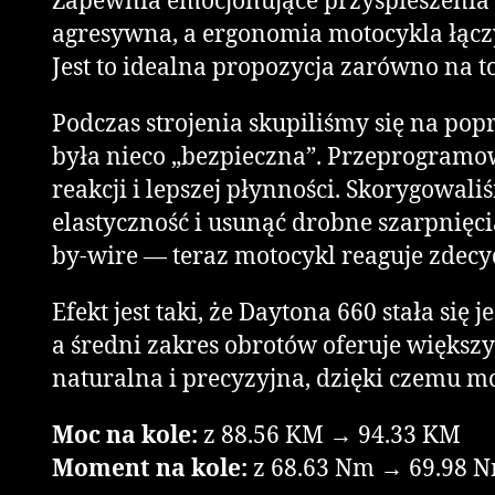
Zapewnia emocjonujące przyspieszenia 
agresywna, a ergonomia motocykla łąc
Jest to idealna propozycja zarówno na tor
Podczas strojenia skupiliśmy się na po
była nieco „bezpieczna”. Przeprogramo
reakcji i lepszej płynności. Skorygowa
elastyczność i usunąć drobne szarpnięc
by-wire — teraz motocykl reaguje zdecy
Efekt jest taki, że Daytona 660 stała si
a średni zakres obrotów oferuje większy
naturalna i precyzyjna, dzięki czemu mo
Moc na kole:
z 88.56 KM → 94.33 KM
Moment na kole:
z 68.63 Nm → 69.98 