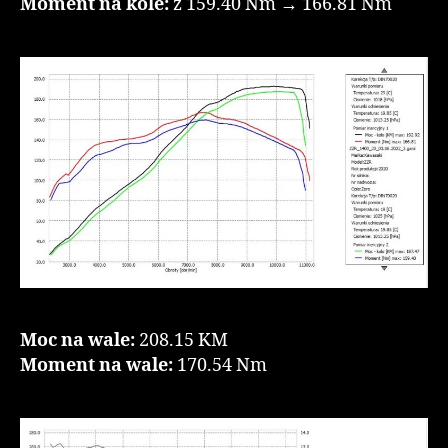
Moment na kole:
z 159.40 Nm → 166.81 Nm
Moc na wale:
208.15 KM
Moment na wale:
170.54 Nm