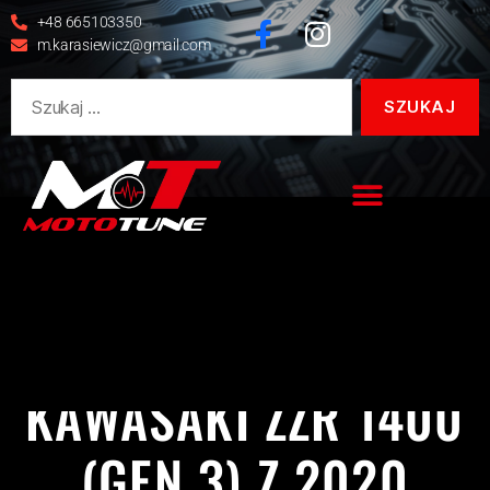
+48 665103350
m.karasiewicz@gmail.com
KAWASAKI
REALIZACJE
ZZR
ZZR 1400
KAWASAKI ZZR 1400
(GEN 3) Z 2020