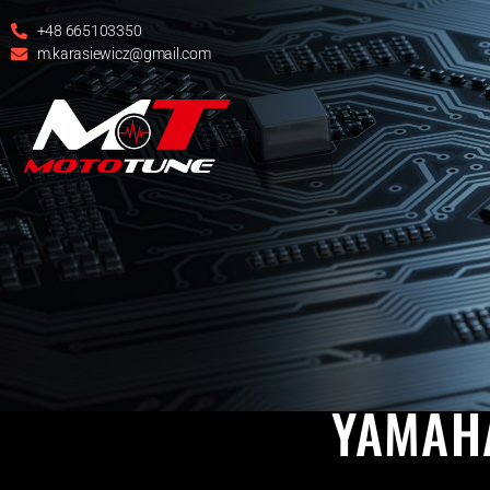
+48 665103350
m.karasiewicz@gmail.com
RE
YAMAHA