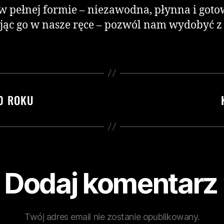
w pełnej formie – niezawodna, płynna i got
ąc go w nasze ręce – pozwól nam wydobyć z n
20 ROKU
Dodaj komentarz
Twój adres email nie zostanie opublikowany.