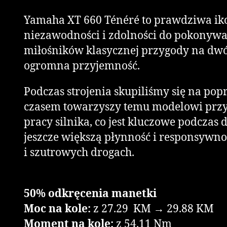
Yamaha XT 660 Ténéré to prawdziwa ikon
niezawodności i zdolności do pokonywan
miłośników klasycznej przygody na dwó
ogromna przyjemność.
Podczas strojenia skupiliśmy się na po
czasem towarzyszy temu modelowi przy 
pracy silnika, co jest kluczowe podcza
jeszcze większą płynność i responsywno
i szutrowych drogach.
50% odkręcenia manetki
Moc na kole:
z 27.29 KM → 29.88 KM
Moment na kole:
z 54.11 Nm