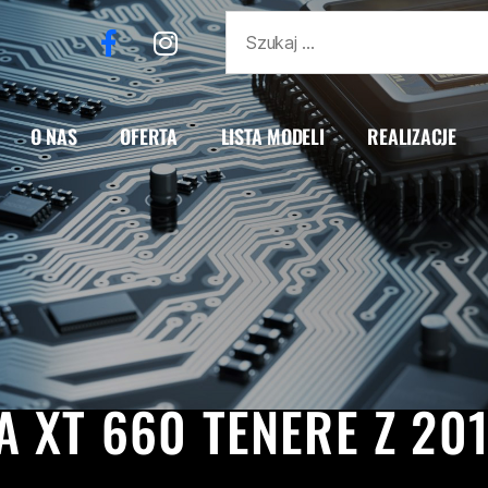
O NAS
OFERTA
LISTA MODELI
REALIZACJE
ALIZACJE
TÉNÉRÉ
XT 660 TENERE
XT660
YAM
 XT 660 TÉNÉRÉ Z 20