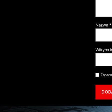
Nazwa
*
Witryna 
Zapami