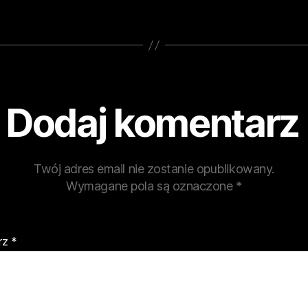
Dodaj komentarz
Twój adres email nie zostanie opublikowany.
Wymagane pola są oznaczone
*
rz
*