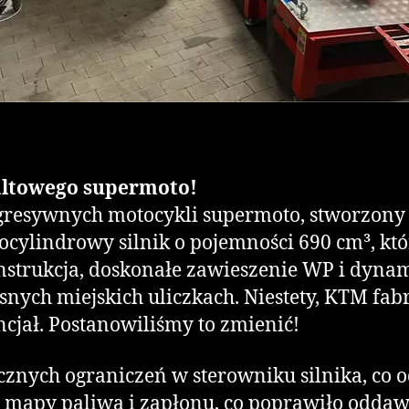
faltowego supermoto!
agresywnych motocykli supermoto, stworzony 
dnocylindrowy silnik o pojemności 690 cm³, 
onstrukcja, doskonałe zawieszenie WP i dyna
iasnych miejskich uliczkach. Niestety, KTM f
ncjał. Postanowiliśmy to zmienić!
cznych ograniczeń w sterowniku silnika, co
 mapy paliwa i zapłonu, co poprawiło oddaw