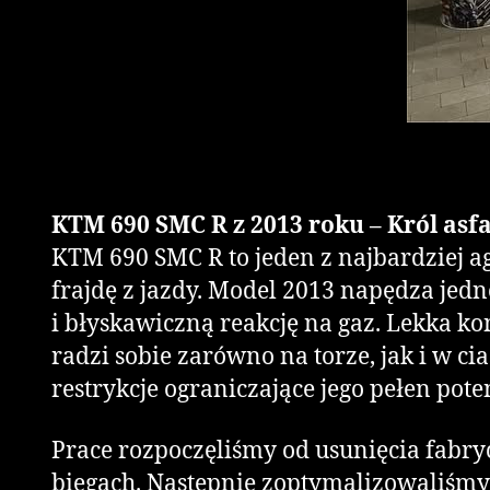
KTM 690 SMC R z 2013 roku – Król as
KTM 690 SMC R to jeden z najbardziej 
frajdę z jazdy. Model 2013 napędza je
i błyskawiczną reakcję na gaz. Lekka k
radzi sobie zarówno na torze, jak i w c
restrykcje ograniczające jego pełen pote
Prace rozpoczęliśmy od usunięcia fabry
biegach. Następnie zoptymalizowaliśmy