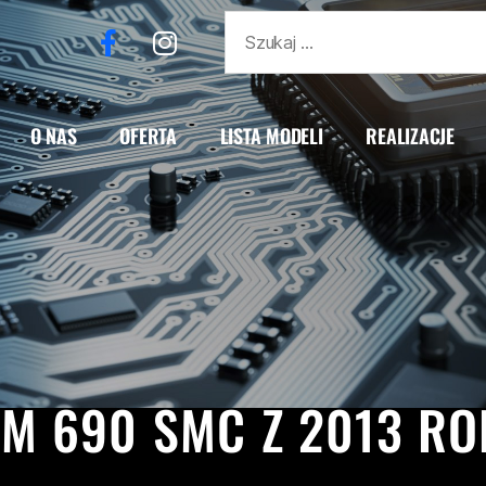
O NAS
OFERTA
LISTA MODELI
REALIZACJE
PRESTIGE
690 SMC
690 SMC-R
690R
KTM
RE
M 690 SMC Z 2013 R