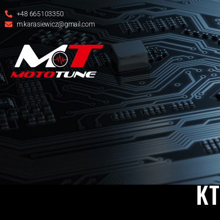
+48 665103350
m.karasiewicz@gmail.com
690 SM 
KT