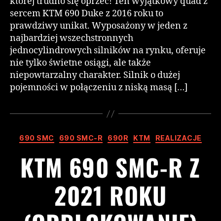
której trudno się oprzeć! Ten wyjątkowy quad z
sercem KTM 690 Duke z 2016 roku to
prawdziwy unikat. Wyposażony w jeden z
najbardziej wszechstronnych
jednocylindrowych silników na rynku, oferuje
nie tylko świetne osiągi, ale także
niepowtarzalny charakter. Silnik o dużej
pojemności w połączeniu z niską masą […]
690 SMC
690 SMC-R
690R
KTM
REALIZACJE
KTM 690 SMC-R Z
2021 ROKU