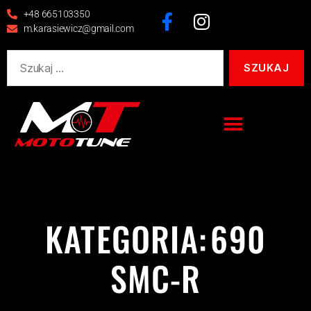
+48 665103350
m.karasiewicz@gmail.com
KATEGORIA:
690
SMC-R