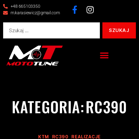
+48 665103350
m.karasiewicz@gmail.com
KATEGORIA:
RC390
KTM
RC390
REALIZACJE