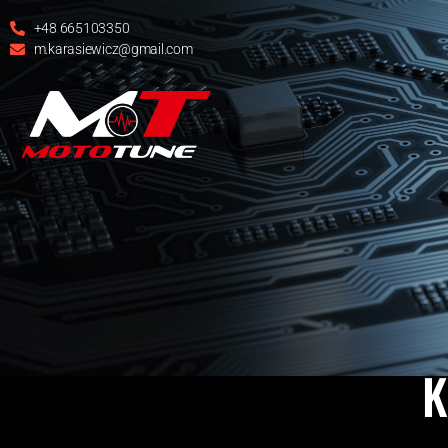
+48 665103350
m.karasiewicz@gmail.com
K