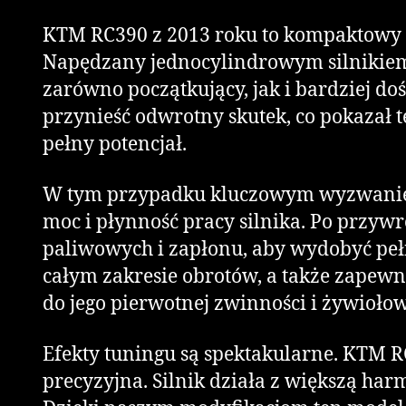
KTM RC390 z 2013 roku to kompaktowy s
Napędzany jednocylindrowym silnikiem 
zarówno początkujący, jak i bardziej do
przynieść odwrotny skutek, co pokazał 
pełny potencjał.
W tym przypadku kluczowym wyzwaniem 
moc i płynność pracy silnika. Po przyw
paliwowych i zapłonu, aby wydobyć peł
całym zakresie obrotów, a także zapewn
do jego pierwotnej zwinności i żywiołow
Efekty tuningu są spektakularne. KTM RC
precyzyjna. Silnik działa z większą har