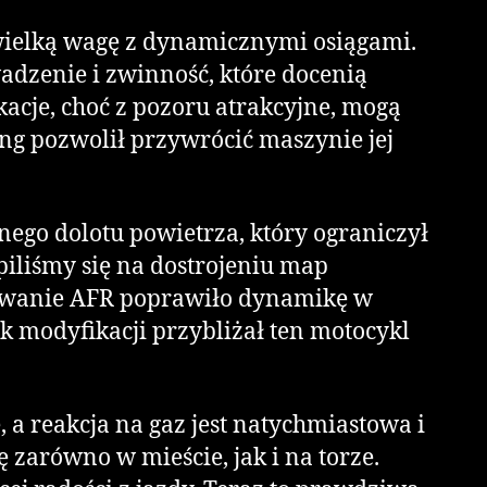
wielką wagę z dynamicznymi osiągami.
dzenie i zwinność, które docenią
kacje, choć z pozoru atrakcyjne, mogą
ng pozwolił przywrócić maszynie jej
go dolotu powietrza, który ograniczył
iliśmy się na dostrojeniu map
sowanie AFR poprawiło dynamikę w
k modyfikacji przybliżał ten motocykl
 a reakcja na gaz jest natychmiastowa i
 zarówno w mieście, jak i na torze.