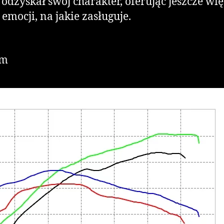
zyskał swój charakter, oferując jeszcze więc
emocji, na jakie zasługuje.
Nm