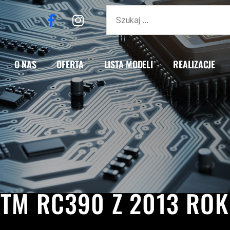
O NAS
OFERTA
LISTA MODELI
REALIZACJE
KTM
RC390
REALIZACJE
TM RC390 Z 2013 RO