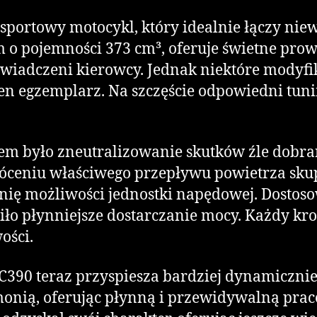
portowy motocykl, który idealnie łączy nie
o pojemności 373 cm³, oferuje świetne prowa
świadczeni kierowcy. Jednak niektóre modyfi
ten egzemplarz. Na szczęście odpowiedni tuni
było zneutralizowanie skutków źle dobrane
róceniu właściwego przepływu powietrza skup
nię możliwości jednostki napędowej. Dosto
iło płynniejsze dostarczanie mocy. Każdy kro
ości.
390 teraz przyspiesza bardziej dynamicznie,
monią, oferując płynną i przewidywalną pracę