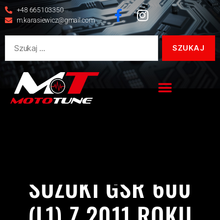
+48 665103350
m.karasiewicz@gmail.com
GSR
GSR 600
REALIZACJE
SUZUKI
SUZUKI GSR 600
(L1) Z 2011 ROKU