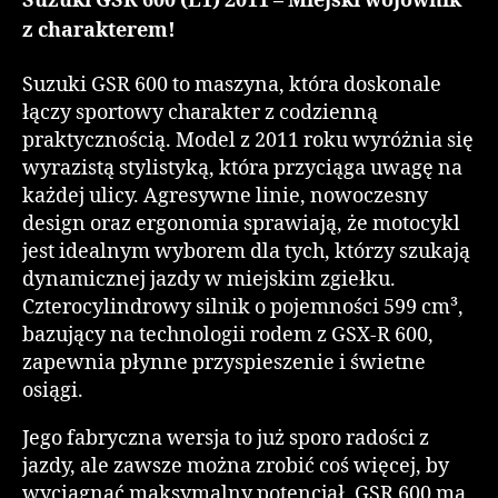
Suzuki GSR 600 (L1) 2011 – Miejski wojownik
z charakterem!
Suzuki GSR 600 to maszyna, która doskonale
łączy sportowy charakter z codzienną
praktycznością. Model z 2011 roku wyróżnia się
wyrazistą stylistyką, która przyciąga uwagę na
każdej ulicy. Agresywne linie, nowoczesny
design oraz ergonomia sprawiają, że motocykl
jest idealnym wyborem dla tych, którzy szukają
dynamicznej jazdy w miejskim zgiełku.
Czterocylindrowy silnik o pojemności 599 cm³,
bazujący na technologii rodem z GSX-R 600,
zapewnia płynne przyspieszenie i świetne
osiągi.
Jego fabryczna wersja to już sporo radości z
jazdy, ale zawsze można zrobić coś więcej, by
wyciągnąć maksymalny potencjał. GSR 600 ma