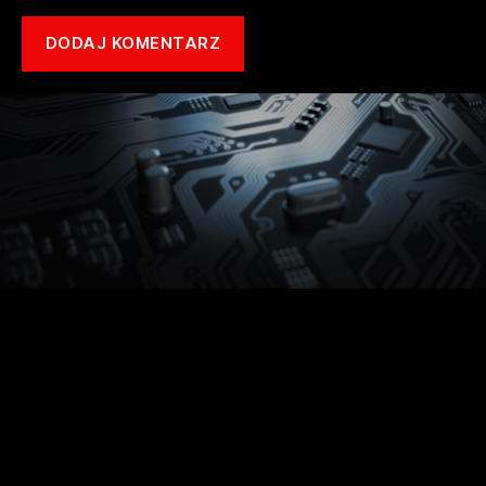
Copyright © 2021 mototune.com.pl |
Polityka prywatności
| Stworzone w
ramach
atwi.pl