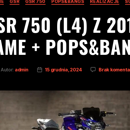
ME
GSR
GSR 750
POPS&BANGS
REALIZACJE
S
R 750 (L4) Z 20
AME + POPS&BA
Autor:
admin
15 grudnia, 2024
Brak komenta