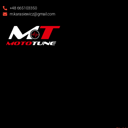
+48 665103350
m.karasiewicz@gmail.com