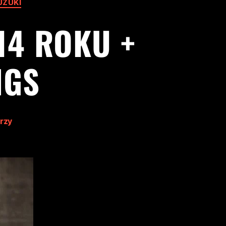
UZUKI
14 ROKU +
NGS
rzy