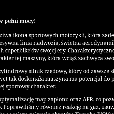
w pełni mocy!
iwa ikona sportowych motocykli, która zadeb
gresywna linia nadwozia, świetna aerodynami
h superbike’ów swojej ery. Charakterystyczne
rakter tej maszyny, która wciąż zachwyca 
lindrowy silnik rzędowy, który od zawsze s
wet tak doskonała maszyna ma potencjał do 
jej sportowy charakter.
tymalizację map zapłonu oraz AFR, co pozwo
Poprawiliśmy również reakcję na gaz, usuwa