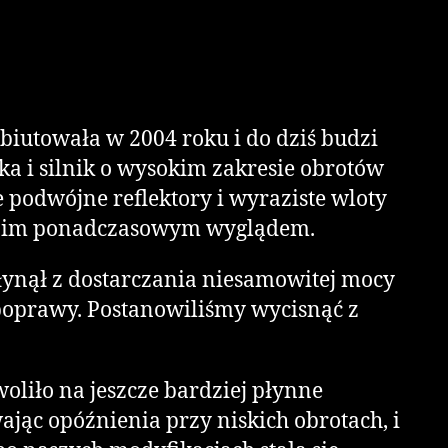
iutowała w 2004 roku i do dziś budzi
ka i silnik o wysokim zakresie obrotów
 podwójne reflektory i wyraziste wloty
swoim ponadczasowym wyglądem.
łynął z dostarczania niesamowitej mocy
poprawy. Postanowiliśmy wycisnąć z
liło na jeszcze bardziej płynne
jąc opóźnienia przy niskich obrotach, i