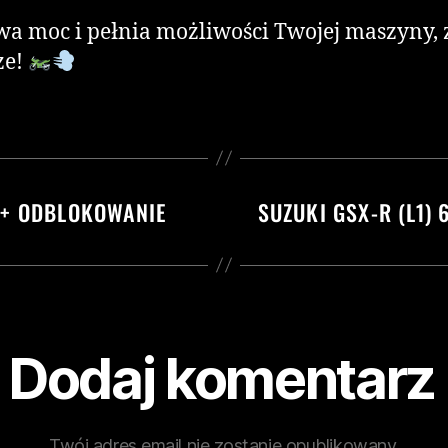
iwa moc i pełnia możliwości Twojej maszyny,
ze!
 + ODBLOKOWANIE
SUZUKI GSX-R (L1) 
Dodaj komentarz
Twój adres email nie zostanie opublikowany.