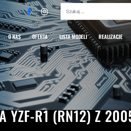
O NAS
OFERTA
LISTA MODELI
REALIZACJE
R1
REALIZACJE
RN12
YAMAHA
YZF-R1
 YZF-R1 (RN12) Z 20