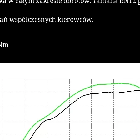
ka w całym zakresie obrotów. Yamaha RN12 p
gań współczesnych kierowców.
 Nm