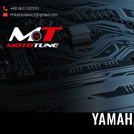
+48 665103350
m.karasiewicz@gmail.com
YAMAHA