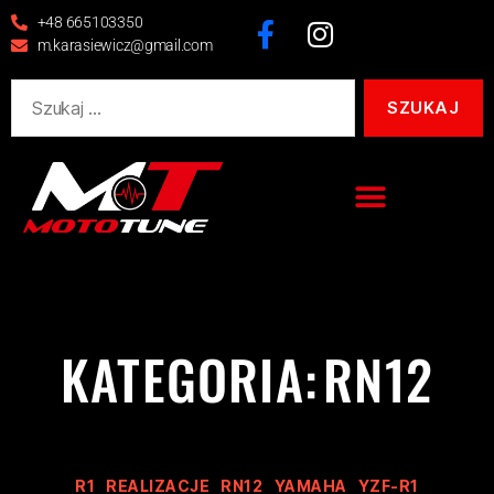
+48 665103350
m.karasiewicz@gmail.com
KATEGORIA:
RN12
R1
REALIZACJE
RN12
YAMAHA
YZF-R1