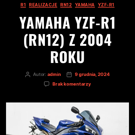
R1
REALIZACJE
RN12
YAMAHA
YZF-R1
YAMAHA YZF-R1
(RN12) Z 2004
ROKU
Autor:
admin
9 grudnia, 2024
Brak komentarzy